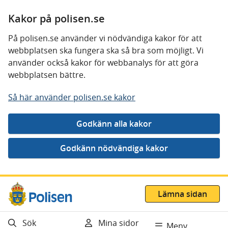
Kakor på polisen.se
På polisen.se använder vi nödvändiga kakor för att
webbplatsen ska fungera ska så bra som möjligt. Vi
använder också kakor för webbanalys för att göra
webbplatsen bättre.
Så här använder polisen.se kakor
Gå direkt till innehåll
Lämna sidan
Sök
Mina sidor
Meny