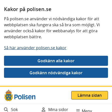
Kakor på polisen.se
På polisen.se använder vi nödvändiga kakor för att
webbplatsen ska fungera ska så bra som möjligt. Vi
använder också kakor för webbanalys för att göra
webbplatsen bättre.
Så här använder polisen.se kakor
Gå direkt till innehåll
Lämna sidan
Sök
Mina sidor
Meny