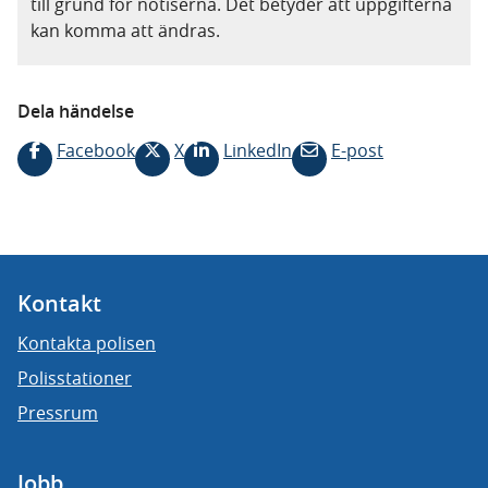
till grund för notiserna. Det betyder att uppgifterna
kan komma att ändras.
Dela händelse
Facebook
X
LinkedIn
E-post
Kontakt
Kontakta polisen
Polisstationer
Pressrum
Jobb