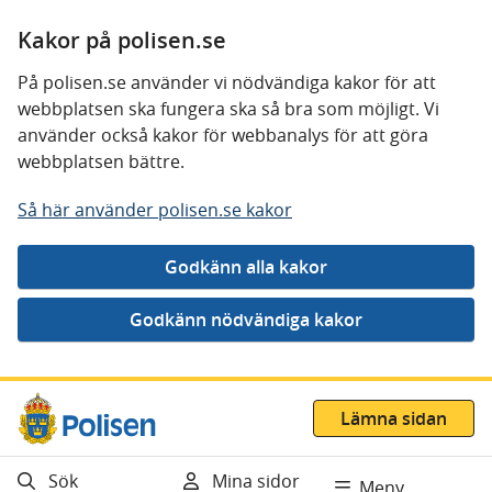
Kakor på polisen.se
På polisen.se använder vi nödvändiga kakor för att
webbplatsen ska fungera ska så bra som möjligt. Vi
använder också kakor för webbanalys för att göra
webbplatsen bättre.
Så här använder polisen.se kakor
Gå direkt till innehåll
Lämna sidan
Sök
Mina sidor
Meny