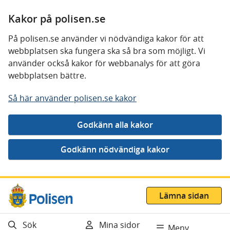
Kakor på polisen.se
På polisen.se använder vi nödvändiga kakor för att
webbplatsen ska fungera ska så bra som möjligt. Vi
använder också kakor för webbanalys för att göra
webbplatsen bättre.
Så här använder polisen.se kakor
Gå direkt till innehåll
Lämna sidan
Sök
Mina sidor
Meny