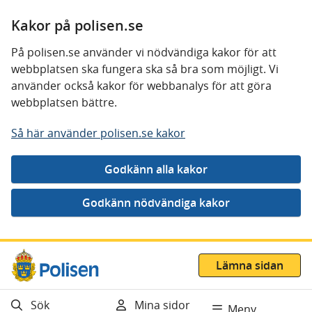
Kakor på polisen.se
På polisen.se använder vi nödvändiga kakor för att
webbplatsen ska fungera ska så bra som möjligt. Vi
använder också kakor för webbanalys för att göra
webbplatsen bättre.
Så här använder polisen.se kakor
Gå direkt till innehåll
Lämna sidan
Sök
Mina sidor
Meny