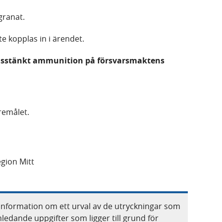
granat.
 kopplas in i ärendet.
misstänkt ammunition på försvarsmaktens
remålet.
gion Mitt
information om ett urval av de utryckningar som
nledande uppgifter som ligger till grund för