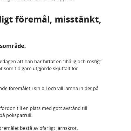
ligt föremål, misstänkt,
gsområde.
dagen att han har hittat en "ihålig och rostig"
t som tidigare utgjorde skjutfält för
e föremålet i sin bil och vill lämna in det på
 fordon till en plats med gott avstånd till
å polispatrull.
öremålet bestå av ofarligt järnskrot.