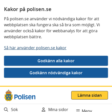
Kakor på polisen.se
På polisen.se använder vi nödvändiga kakor för att
webbplatsen ska fungera ska så bra som möjligt. Vi
använder också kakor för webbanalys för att göra
webbplatsen bättre.
Så här använder polisen.se kakor
Gå direkt till innehåll
Lämna sidan
Sök
Mina sidor
Meny