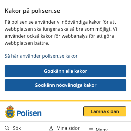
Kakor på polisen.se
På polisen.se använder vi nödvändiga kakor för att
webbplatsen ska fungera ska så bra som möjligt. Vi
använder också kakor för webbanalys för att göra
webbplatsen bättre.
Så här använder polisen.se kakor
Gå direkt till innehåll
Lämna sidan
Sök
Mina sidor
Meny