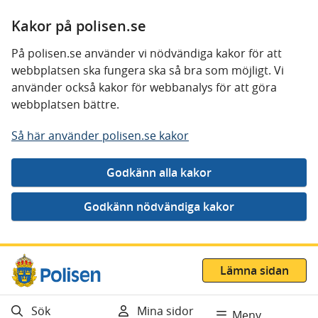
Kakor på polisen.se
På polisen.se använder vi nödvändiga kakor för att
webbplatsen ska fungera ska så bra som möjligt. Vi
använder också kakor för webbanalys för att göra
webbplatsen bättre.
Så här använder polisen.se kakor
Gå direkt till innehåll
Lämna sidan
Sök
Mina sidor
Meny