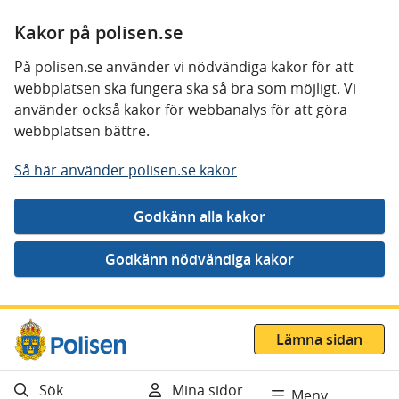
Kakor på polisen.se
På polisen.se använder vi nödvändiga kakor för att
webbplatsen ska fungera ska så bra som möjligt. Vi
använder också kakor för webbanalys för att göra
webbplatsen bättre.
Så här använder polisen.se kakor
Gå direkt till innehåll
Lämna sidan
Sök
Mina sidor
Meny