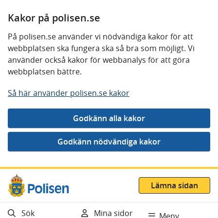
Kakor på polisen.se
På polisen.se använder vi nödvändiga kakor för att
webbplatsen ska fungera ska så bra som möjligt. Vi
använder också kakor för webbanalys för att göra
webbplatsen bättre.
Så här använder polisen.se kakor
Gå direkt till innehåll
Lämna sidan
Sök
Mina sidor
Meny