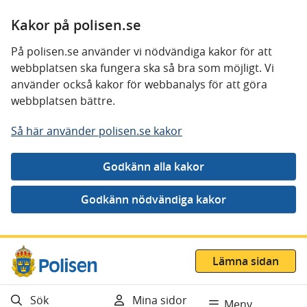
Kakor på polisen.se
På polisen.se använder vi nödvändiga kakor för att
webbplatsen ska fungera ska så bra som möjligt. Vi
använder också kakor för webbanalys för att göra
webbplatsen bättre.
Så här använder polisen.se kakor
Gå direkt till innehåll
Lämna sidan
Sök
Mina sidor
Meny