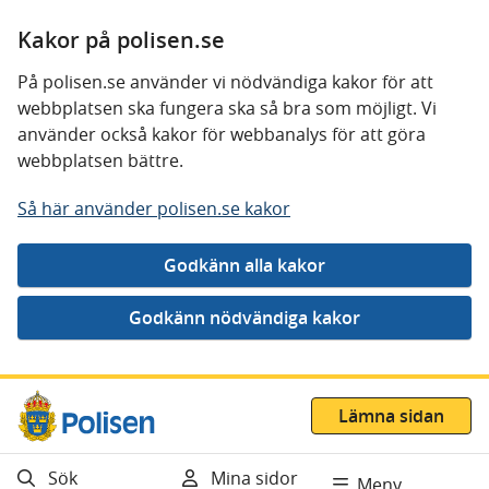
Kakor på polisen.se
På polisen.se använder vi nödvändiga kakor för att
webbplatsen ska fungera ska så bra som möjligt. Vi
använder också kakor för webbanalys för att göra
webbplatsen bättre.
Så här använder polisen.se kakor
Gå direkt till innehåll
Lämna sidan
Sök
Mina sidor
Meny