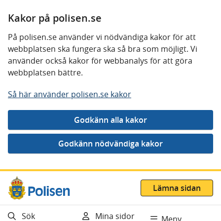
Kakor på polisen.se
På polisen.se använder vi nödvändiga kakor för att
webbplatsen ska fungera ska så bra som möjligt. Vi
använder också kakor för webbanalys för att göra
webbplatsen bättre.
Så här använder polisen.se kakor
Gå direkt till innehåll
Lämna sidan
Sök
Mina sidor
Meny