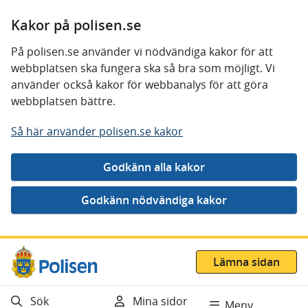
Kakor på polisen.se
På polisen.se använder vi nödvändiga kakor för att
webbplatsen ska fungera ska så bra som möjligt. Vi
använder också kakor för webbanalys för att göra
webbplatsen bättre.
Så här använder polisen.se kakor
Gå direkt till innehåll
Lämna sidan
Sök
Mina sidor
Meny