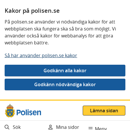
Kakor på polisen.se
På polisen.se använder vi nödvändiga kakor för att
webbplatsen ska fungera ska så bra som möjligt. Vi
använder också kakor för webbanalys för att göra
webbplatsen bättre.
Så här använder polisen.se kakor
Gå direkt till innehåll
Lämna sidan
Sök
Mina sidor
Meny