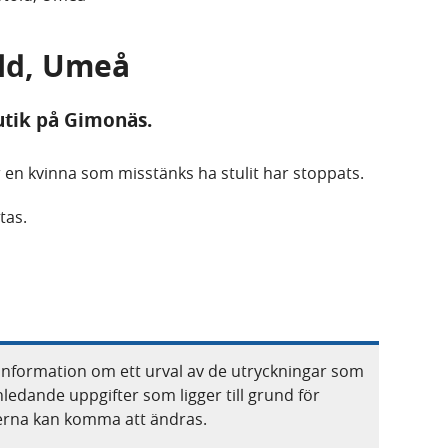
öld, Umeå
utik på Gimonäs.
är en kvinna som misstänks ha stulit har stoppats.
tas.
information om ett urval av de utryckningar som
nledande uppgifter som ligger till grund för
terna kan komma att ändras.