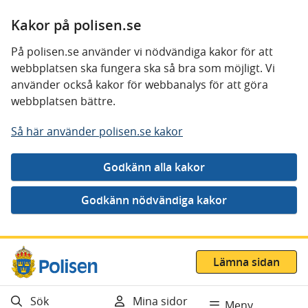
Kakor på polisen.se
På polisen.se använder vi nödvändiga kakor för att
webbplatsen ska fungera ska så bra som möjligt. Vi
använder också kakor för webbanalys för att göra
webbplatsen bättre.
Så här använder polisen.se kakor
Gå direkt till innehåll
Lämna sidan
Sök
Mina sidor
Meny