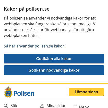
Kakor på polisen.se
På polisen.se använder vi nödvändiga kakor för att
webbplatsen ska fungera ska så bra som möjligt. Vi
använder också kakor för webbanalys för att göra
webbplatsen bättre.
Så här använder polisen.se kakor
Gå direkt till innehåll
Lämna sidan
Sök
Mina sidor
Meny