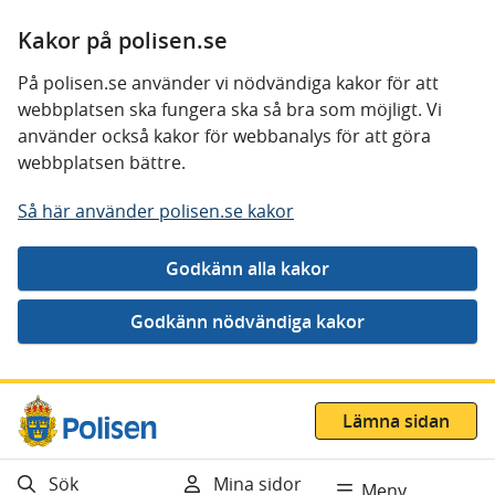
Kakor på polisen.se
På polisen.se använder vi nödvändiga kakor för att
webbplatsen ska fungera ska så bra som möjligt. Vi
använder också kakor för webbanalys för att göra
webbplatsen bättre.
Så här använder polisen.se kakor
Gå direkt till innehåll
Lämna sidan
Sök
Mina sidor
Meny