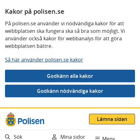
Kakor på polisen.se
På polisen.se använder vi nödvändiga kakor för att
webbplatsen ska fungera ska så bra som möjligt. Vi
använder också kakor för webbanalys för att göra
webbplatsen bättre.
Så här använder polisen.se kakor
Gå direkt till innehåll
Lämna sidan
Sök
Mina sidor
Meny