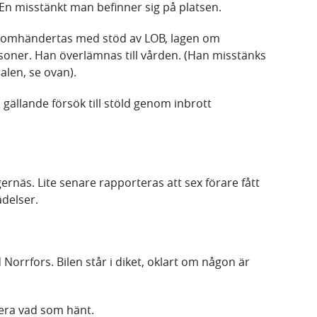
. En misstänkt man befinner sig på platsen.
n omhändertas med stöd av LOB, lagen om
ner. Han överlämnas till vården. (Han misstänks
alen, se ovan).
ällande försök till stöld genom inbrott
gernäs. Lite senare rapporteras att sex förare fått
delser.
d Norrfors. Bilen står i diket, oklart om någon är
llera vad som hänt.