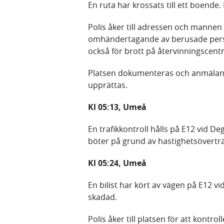
En ruta har krossats till ett boende
Polis åker till adressen och manne
omhändertagande av berusade perso
också för brott på återvinningscentr
Platsen dokumenteras och anmälan g
upprättas.
Kl 05:13, Umeå
En trafikkontroll hålls på E12 vid De
böter på grund av hastighetsöverträ
Kl 05:24, Umeå
En bilist har kört av vägen på E12 vi
skadad.
Polis åker till platsen för att kontro