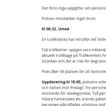
Det finns inga uppgifter om personsk
Polisen misstänker inget brott.
Kl 06:32, Umeå
En trafikolycka har inträffat vid Söde
Två trafikanter uppges vara inblanda
aktuellt trafikläge på Trafikverkets h
sträckan och det är risk för begrän
Polis åker till platsen för att kontro
Uppdatering kl 10.00,
polisens arb
och natten mot fredag): Tre personer
misstänks för skadegörelse. Två per
Vidare hanterades ett ärende gälla
personen påträffades utomhus (vid 