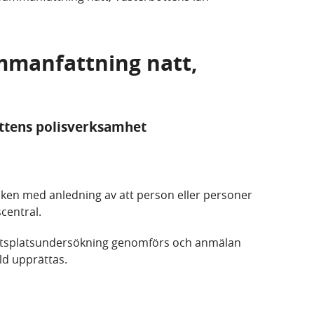
mmanfattning natt,
attens polisverksamhet
iken med anledning av att person eller personer
central.
ottsplatsundersökning genomförs och anmälan
ld upprättas.