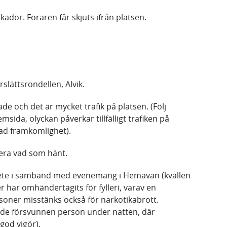
ador. Föraren får skjuts ifrån platsen.
rslättsrondellen, Alvik.
de och det är mycket trafik på platsen. (Följ
emsida, olyckan påverkar tillfälligt trafiken på
sad framkomlighet).
llera vad som hänt.
ete i samband med evenemang i Hemavan (kvällen
 har omhändertagits för fylleri, varav en
soner misstänks också för narkotikabrott.
nde försvunnen person under natten, där
god vigör).