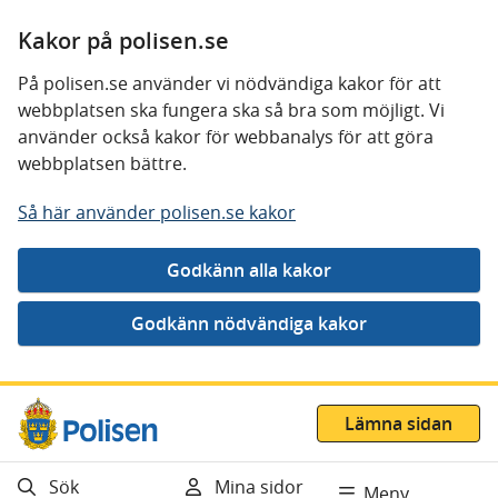
Kakor på polisen.se
På polisen.se använder vi nödvändiga kakor för att
webbplatsen ska fungera ska så bra som möjligt. Vi
använder också kakor för webbanalys för att göra
webbplatsen bättre.
Så här använder polisen.se kakor
Gå direkt till innehåll
Lämna sidan
Sök
Mina sidor
Meny