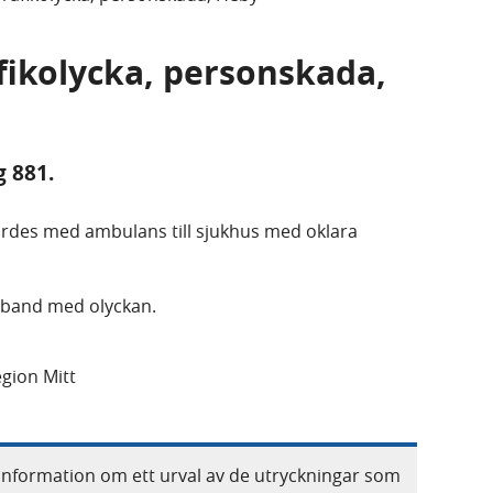
afikolycka, personskada,
g 881.
ördes med ambulans till sjukhus med oklara
amband med olyckan.
gion Mitt
information om ett urval av de utryckningar som