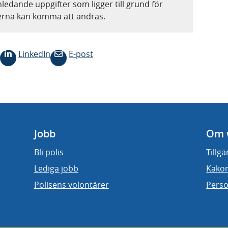
nledande uppgifter som ligger till grund för
terna kan komma att ändras.
LinkedIn
E-post
Jobb
Om 
Bli polis
Tillg
Lediga jobb
Kakor
Polisens volontärer
Perso