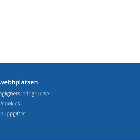
webbplatsen
änglighetsredogörelse
/cookies
nuppgifter