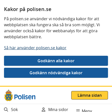
Kakor på polisen.se
På polisen.se använder vi nödvändiga kakor för att
webbplatsen ska fungera ska så bra som möjligt. Vi
använder också kakor för webbanalys för att göra
webbplatsen bättre.
Så här använder polisen.se kakor
Gå direkt till innehåll
Lämna sidan
Sök
Mina sidor
Meny