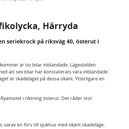
fikolycka, Härryda
en seriekrock på riksväg 40, österut i
 inkommer är tio bilar inblandade. Lägesbilden
ed att sex bilar har konstaterats vara inblandade.
äget är skadeläget på dessa okänt. Ytterligare en
 Ryamotet i riktning österut. Det råder stor
 varav en förs till sjukhus med okänt skadeläge.