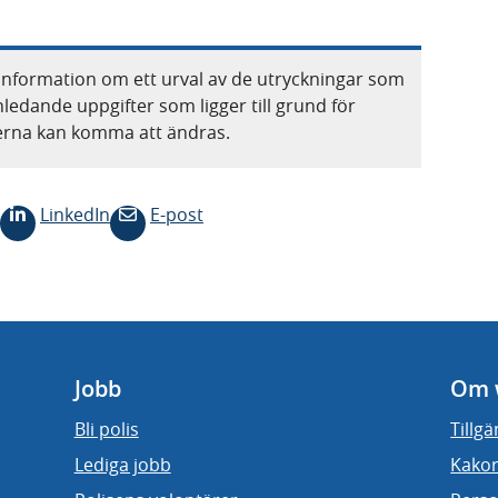
information om ett urval av de utryckningar som
nledande uppgifter som ligger till grund för
terna kan komma att ändras.
LinkedIn
E-post
Jobb
Om 
Bli polis
Tillg
Lediga jobb
Kakor