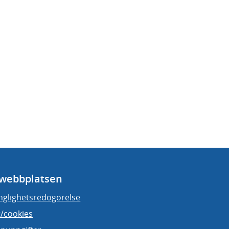
webbplatsen
änglighetsredogörelse
/cookies