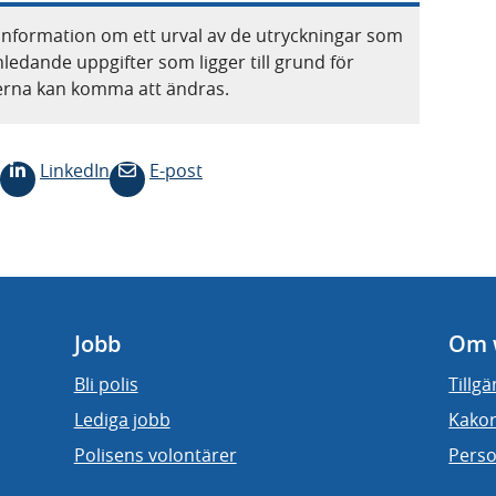
information om ett urval av de utryckningar som
nledande uppgifter som ligger till grund för
terna kan komma att ändras.
LinkedIn
E-post
Jobb
Om 
Bli polis
Tillg
Lediga jobb
Kakor
Polisens volontärer
Perso