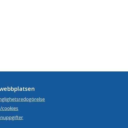
webbplatsen
änglighetsredogörelse
/cookies
nuppgifter