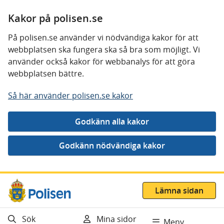
Kakor på polisen.se
På polisen.se använder vi nödvändiga kakor för att
webbplatsen ska fungera ska så bra som möjligt. Vi
använder också kakor för webbanalys för att göra
webbplatsen bättre.
Så här använder polisen.se kakor
Gå direkt till innehåll
Lämna sidan
Sök
Mina sidor
Meny