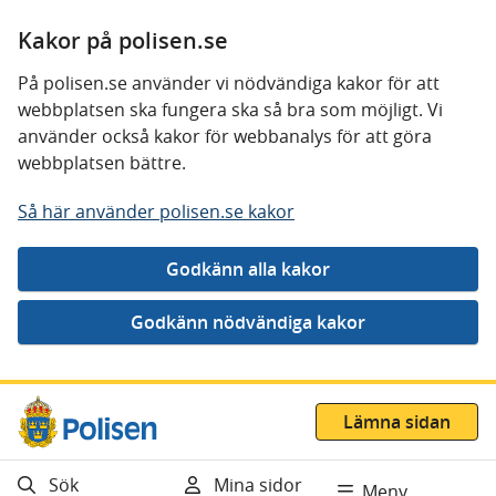
Kakor på polisen.se
På polisen.se använder vi nödvändiga kakor för att
webbplatsen ska fungera ska så bra som möjligt. Vi
använder också kakor för webbanalys för att göra
webbplatsen bättre.
Så här använder polisen.se kakor
Gå direkt till innehåll
Lämna sidan
Sök
Mina sidor
Meny