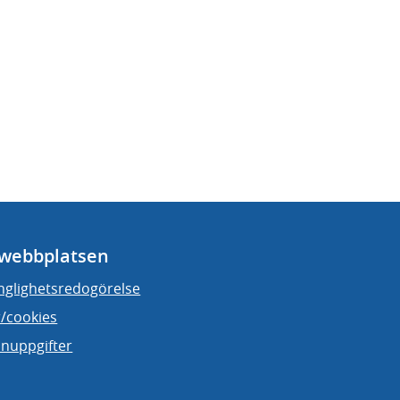
webbplatsen
änglighetsredogörelse
/cookies
nuppgifter