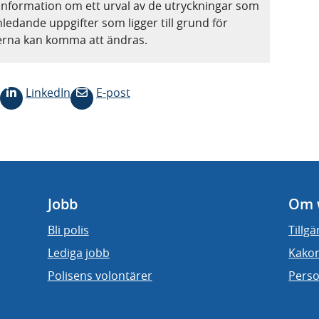
information om ett urval av de utryckningar som
nledande uppgifter som ligger till grund för
terna kan komma att ändras.
LinkedIn
E-post
Jobb
Om 
Bli polis
Tillg
Lediga jobb
Kakor
Polisens volontärer
Perso