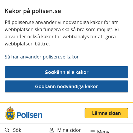
Kakor på polisen.se
På polisen.se använder vi nödvändiga kakor för att
webbplatsen ska fungera ska så bra som möjligt. Vi
använder också kakor för webbanalys för att göra
webbplatsen bättre.
Så här använder polisen.se kakor
Gå direkt till innehåll
Lämna sidan
Sök
Mina sidor
Meny