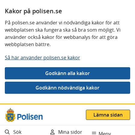
Kakor på polisen.se
På polisen.se använder vi nödvändiga kakor för att
webbplatsen ska fungera ska så bra som möjligt. Vi
använder också kakor för webbanalys för att göra
webbplatsen bättre.
Så här använder polisen.se kakor
Gå direkt till innehåll
Lämna sidan
Sök
Mina sidor
Meny