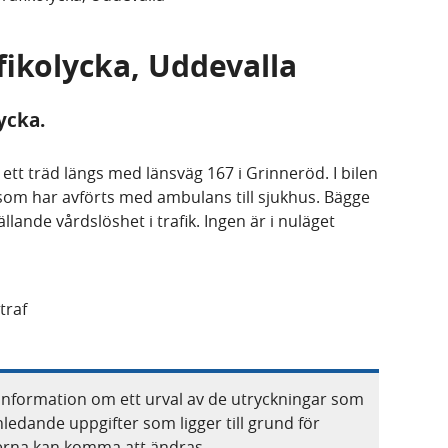
fikolycka, Uddevalla
lycka.
 ett träd längs med länsväg 167 i Grinneröd. I bilen
 som har avförts med ambulans till sjukhus. Bägge
lande vårdslöshet i trafik. Ingen är i nuläget
traf
information om ett urval av de utryckningar som
nledande uppgifter som ligger till grund för
terna kan komma att ändras.