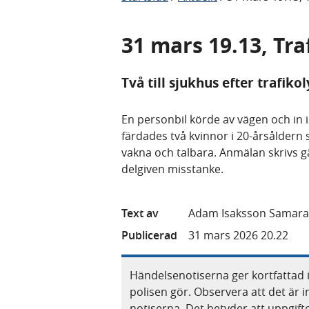
31 mars 19.13, Tra
Två till sjukhus efter trafiko
En personbil körde av vägen och in i
färdades två kvinnor i 20-årsåldern
vakna och talbara. Anmälan skrivs gäl
delgiven misstanke.
Text av
Adam Isaksson Samara
Publicerad
31 mars 2026 20.22
Händelsenotiserna ger kortfattad 
polisen gör. Observera att det är i
notiserna. Det betyder att uppgif