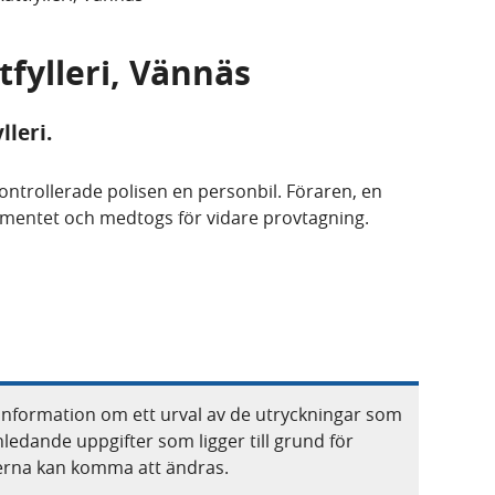
tfylleri, Vännäs
lleri.
trollerade polisen en personbil. Föraren, en
trumentet och medtogs för vidare provtagning.
information om ett urval av de utryckningar som
nledande uppgifter som ligger till grund för
terna kan komma att ändras.