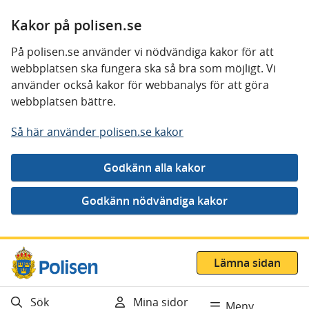
Kakor på polisen.se
På polisen.se använder vi nödvändiga kakor för att
webbplatsen ska fungera ska så bra som möjligt. Vi
använder också kakor för webbanalys för att göra
webbplatsen bättre.
Så här använder polisen.se kakor
Gå direkt till innehåll
Lämna sidan
Sök
Mina sidor
Meny