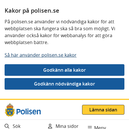
Kakor på polisen.se
På polisen.se använder vi nödvändiga kakor för att
webbplatsen ska fungera ska så bra som möjligt. Vi
använder också kakor för webbanalys för att göra
webbplatsen bättre.
Så här använder polisen.se kakor
Gå direkt till innehåll
Lämna sidan
Sök
Mina sidor
Meny