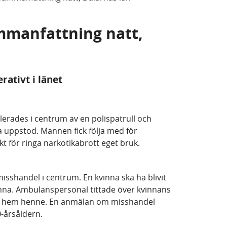
mmanfattning natt,
rativt i länet
lerades i centrum av en polispatrull och
 uppstod. Mannen fick följa med för
t för ringa narkotikabrott eget bruk.
sshandel i centrum. En kvinna ska ha blivit
nna. Ambulanspersonal tittade över kvinnans
en hem henne. En anmälan om misshandel
0-årsåldern.