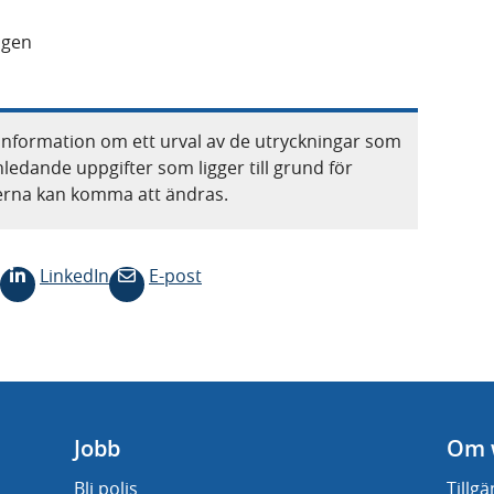
agen
information om ett urval av de utryckningar som
nledande uppgifter som ligger till grund för
terna kan komma att ändras.
LinkedIn
E-post
Jobb
Om 
Bli polis
Tillg