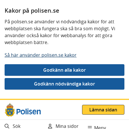
Kakor på polisen.se
På polisen.se använder vi nödvändiga kakor för att
webbplatsen ska fungera ska så bra som möjligt. Vi
använder också kakor för webbanalys för att göra
webbplatsen bättre.
Så här använder polisen.se kakor
Gå direkt till innehåll
Lämna sidan
Sök
Mina sidor
Meny