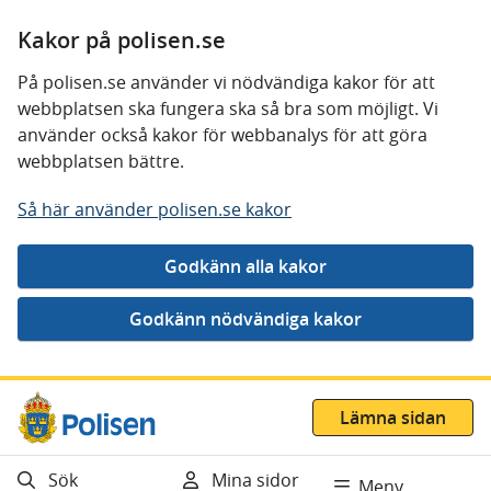
Kakor på polisen.se
På polisen.se använder vi nödvändiga kakor för att
webbplatsen ska fungera ska så bra som möjligt. Vi
använder också kakor för webbanalys för att göra
webbplatsen bättre.
Så här använder polisen.se kakor
Gå direkt till innehåll
Lämna sidan
Sök
Mina sidor
Meny