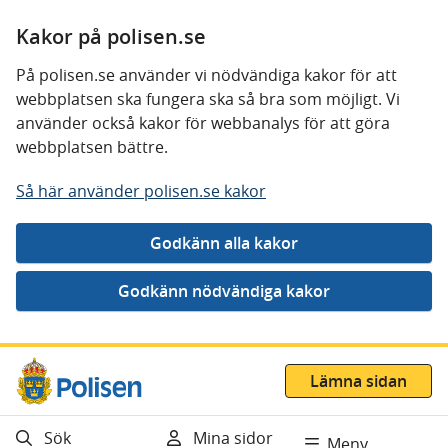
Kakor på polisen.se
På polisen.se använder vi nödvändiga kakor för att
webbplatsen ska fungera ska så bra som möjligt. Vi
använder också kakor för webbanalys för att göra
webbplatsen bättre.
Så här använder polisen.se kakor
Gå direkt till innehåll
Lämna sidan
Sök
Mina sidor
Meny