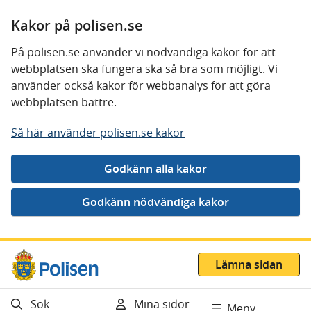
Kakor på polisen.se
På polisen.se använder vi nödvändiga kakor för att
webbplatsen ska fungera ska så bra som möjligt. Vi
använder också kakor för webbanalys för att göra
webbplatsen bättre.
Så här använder polisen.se kakor
Gå direkt till innehåll
Lämna sidan
Sök
Mina sidor
Meny