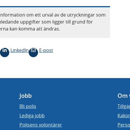
information om ett urval av de utryckningar som
nledande uppgifter som ligger till grund för
terna kan komma att ändras.
LinkedIn
E-post
Jobb
Om 
Bli polis
Tillg
Lediga jobb
Kakor
Polisens volontärer
Perso