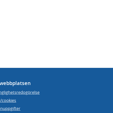
webbplatsen
änglighetsredogörelse
/cookies
nuppgifter