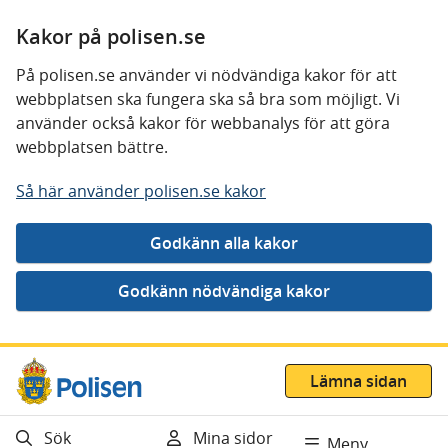
Kakor på polisen.se
På polisen.se använder vi nödvändiga kakor för att
webbplatsen ska fungera ska så bra som möjligt. Vi
använder också kakor för webbanalys för att göra
webbplatsen bättre.
Så här använder polisen.se kakor
Gå direkt till innehåll
Lämna sidan
Sök
Mina sidor
Meny