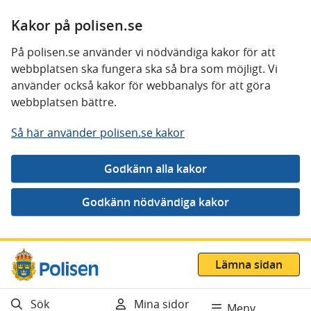
Kakor på polisen.se
På polisen.se använder vi nödvändiga kakor för att
webbplatsen ska fungera ska så bra som möjligt. Vi
använder också kakor för webbanalys för att göra
webbplatsen bättre.
Så här använder polisen.se kakor
Gå direkt till innehåll
Lämna sidan
Sök
Mina sidor
Meny