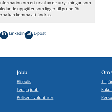
information om ett urval av de utryckningar som
nledande uppgifter som ligger till grund för
terna kan komma att ändras.
LinkedIn
E-post
Jobb
Om 
Bli polis
Tillg
Lediga jobb
Kakor
Polisens volontärer
Perso