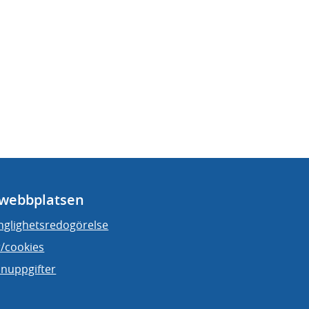
webbplatsen
änglighetsredogörelse
/cookies
nuppgifter