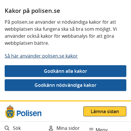
Kakor på polisen.se
På polisen.se använder vi nödvändiga kakor för att
webbplatsen ska fungera ska så bra som möjligt. Vi
använder också kakor för webbanalys för att göra
webbplatsen bättre.
Så här använder polisen.se kakor
Gå direkt till innehåll
Lämna sidan
Sök
Mina sidor
Meny