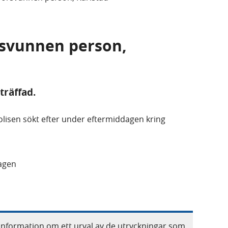
rsvunnen person,
räffad.
isen sökt efter under eftermiddagen kring
lagen
information om ett urval av de utryckningar som