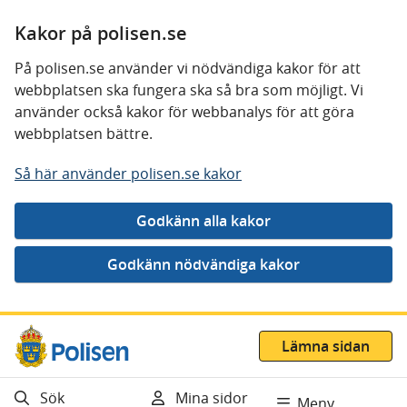
Kakor på polisen.se
På polisen.se använder vi nödvändiga kakor för att
webbplatsen ska fungera ska så bra som möjligt. Vi
använder också kakor för webbanalys för att göra
webbplatsen bättre.
Så här använder polisen.se kakor
Gå direkt till innehåll
Lämna sidan
Sök
Mina sidor
Meny