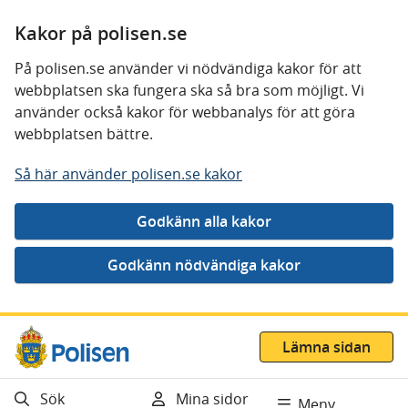
Kakor på polisen.se
På polisen.se använder vi nödvändiga kakor för att
webbplatsen ska fungera ska så bra som möjligt. Vi
använder också kakor för webbanalys för att göra
webbplatsen bättre.
Så här använder polisen.se kakor
Gå direkt till innehåll
Lämna sidan
Sök
Mina sidor
Meny