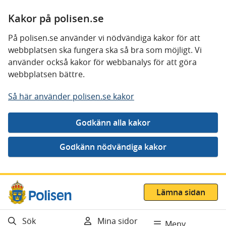
Kakor på polisen.se
På polisen.se använder vi nödvändiga kakor för att
webbplatsen ska fungera ska så bra som möjligt. Vi
använder också kakor för webbanalys för att göra
webbplatsen bättre.
Så här använder polisen.se kakor
Gå direkt till innehåll
Lämna sidan
Sök
Mina sidor
Meny